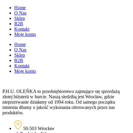
Home
O Nas
Sklep
B2B
Kontakt
Moje konto
Home
O Nas
Sklep
B2B
Kontakt
Moje konto
P.H.U. OLEŃKA to przedsiębiorstwo zajmujące się sprzedażą
złotej biżuterii w hurcie. Naszą siedzibą jest Wrocław, gdzie
nieprzerwanie działamy od 1994 roku. Od samego początku
istnienia dbamy o jakość wykonania oferowanych przez nas
produktów.
50-503 Wrocław