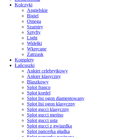
Kolczyki
Angielskie
Bigiel
Omega
Szarniry
Sztyfty
Light
Widełki
Wkręcane
Zatrzask
Komplety
Łańcuszki
Ankier celebrytkowy
Ankier klasyczny
Blaszkowy
Splot franco
Splot kordel
Splot lisi ogon diamentowany
Splot lisi ogon klasyczny
Splot gucci klasyczny
Splot gucci merino
Splot gucci usta
Splot gucci z gwiazdką
Splot pancerka gładka
Splot pancerka nacinana