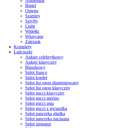
Angielskie
Bigiel
Omega
Szarniry
Sztyfty
Light
Widełki
Wkręcane
Zatrzask
Komplety
Łańcuszki
Ankier celebrytkowy
Ankier klasyczny
Blaszkowy
Splot franco
Splot kordel
Splot lisi ogon diamentowany
Splot lisi ogon klasyczny
Splot gucci klasyczny
Splot gucci merino
Splot gucci usta
Splot gucci z gwiazdką
Splot pancerka gładka
Splot pancerka nacinana
Splot singapur