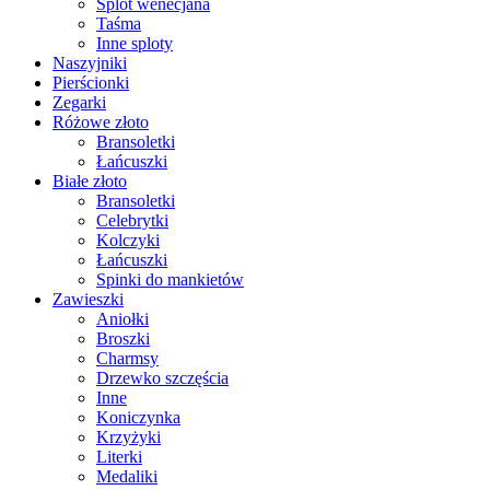
Splot wenecjana
Taśma
Inne sploty
Naszyjniki
Pierścionki
Zegarki
Różowe złoto
Bransoletki
Łańcuszki
Białe złoto
Bransoletki
Celebrytki
Kolczyki
Łańcuszki
Spinki do mankietów
Zawieszki
Aniołki
Broszki
Charmsy
Drzewko szczęścia
Inne
Koniczynka
Krzyżyki
Literki
Medaliki