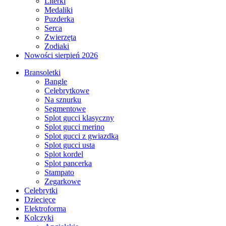
Literki
Medaliki
Puzderka
Serca
Zwierzęta
Zodiaki
Nowości sierpień 2026
Bransoletki
Bangle
Celebrytkowe
Na sznurku
Segmentowe
Splot gucci klasyczny
Splot gucci merino
Splot gucci z gwiazdką
Splot gucci usta
Splot kordel
Splot pancerka
Stampato
Zegarkowe
Celebrytki
Dziecięce
Elektroforma
Kolczyki