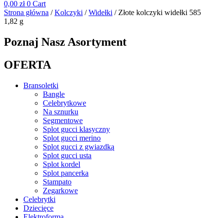
0,00
zł
0
Cart
Strona główna
/
Kolczyki
/
Widełki
/ Złote kolczyki widełki 585
1,82 g
Poznaj Nasz Asortyment
OFERTA
Bransoletki
Bangle
Celebrytkowe
Na sznurku
Segmentowe
Splot gucci klasyczny
Splot gucci merino
Splot gucci z gwiazdką
Splot gucci usta
Splot kordel
Splot pancerka
Stampato
Zegarkowe
Celebrytki
Dziecięce
Elektroforma