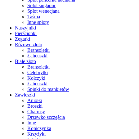
Splot singapur
Splot wenecjana
Taśma
Inne sploty
Naszyjniki
Pierścionki
Zegarki
Różowe złoto
Bransoletki
Łańcuszki
Białe złoto
Bransoletki
Celebrytki
Kolczyki
Łańcuszki
Spinki do mankietów
Zawieszki
Aniołki
Broszki
Charmsy
Drzewko szczęścia
Inne
Koniczynka
Krzyżyki