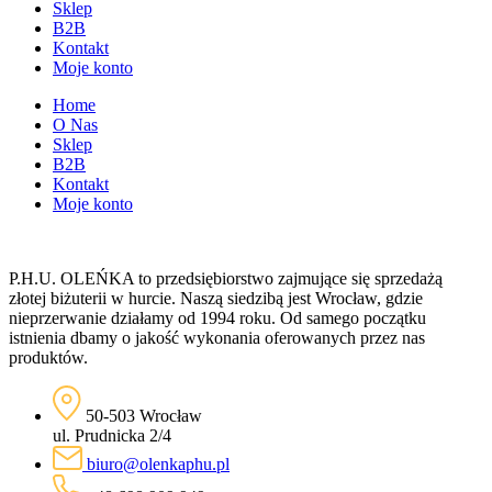
Sklep
B2B
Kontakt
Moje konto
Home
O Nas
Sklep
B2B
Kontakt
Moje konto
P.H.U. OLEŃKA to przedsiębiorstwo zajmujące się sprzedażą
złotej biżuterii w hurcie. Naszą siedzibą jest Wrocław, gdzie
nieprzerwanie działamy od 1994 roku. Od samego początku
istnienia dbamy o jakość wykonania oferowanych przez nas
produktów.
50-503 Wrocław
ul. Prudnicka 2/4
biuro@olenkaphu.pl