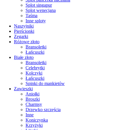
Splot singapur
Splot wenecjana
Taśma
Inne sploty
Naszyjniki
Pierścionki
Zegarki
Różowe złoto
Bransoletki
Łańcuszki
Białe złoto
Bransoletki
Celebrytki
Kolczyki
Łańcuszki
Spinki do mankietów
Zawieszki
Aniołki
Broszki
Charmsy
Drzewko szczęścia
Inne
Koniczynka
Krzyżyki