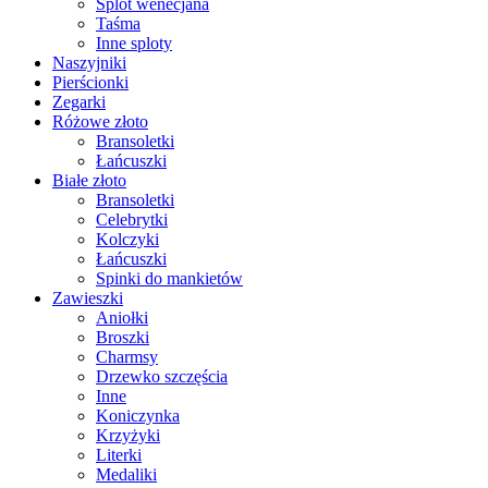
Splot wenecjana
Taśma
Inne sploty
Naszyjniki
Pierścionki
Zegarki
Różowe złoto
Bransoletki
Łańcuszki
Białe złoto
Bransoletki
Celebrytki
Kolczyki
Łańcuszki
Spinki do mankietów
Zawieszki
Aniołki
Broszki
Charmsy
Drzewko szczęścia
Inne
Koniczynka
Krzyżyki
Literki
Medaliki