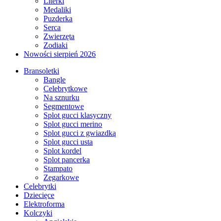
Literki
Medaliki
Puzderka
Serca
Zwierzęta
Zodiaki
Nowości sierpień 2026
Bransoletki
Bangle
Celebrytkowe
Na sznurku
Segmentowe
Splot gucci klasyczny
Splot gucci merino
Splot gucci z gwiazdką
Splot gucci usta
Splot kordel
Splot pancerka
Stampato
Zegarkowe
Celebrytki
Dziecięce
Elektroforma
Kolczyki