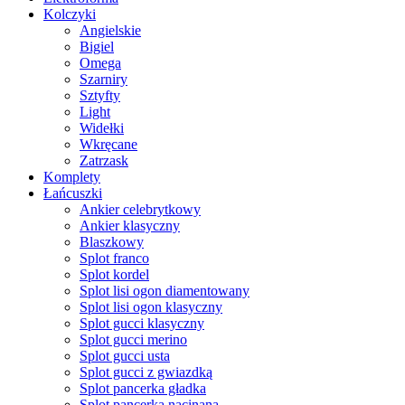
Kolczyki
Angielskie
Bigiel
Omega
Szarniry
Sztyfty
Light
Widełki
Wkręcane
Zatrzask
Komplety
Łańcuszki
Ankier celebrytkowy
Ankier klasyczny
Blaszkowy
Splot franco
Splot kordel
Splot lisi ogon diamentowany
Splot lisi ogon klasyczny
Splot gucci klasyczny
Splot gucci merino
Splot gucci usta
Splot gucci z gwiazdką
Splot pancerka gładka
Splot pancerka nacinana