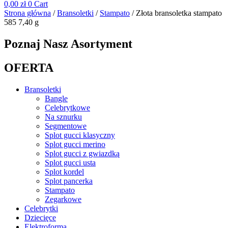
0,00
zł
0
Cart
Strona główna
/
Bransoletki
/
Stampato
/ Złota bransoletka stampato
585 7,40 g
Poznaj Nasz Asortyment
OFERTA
Bransoletki
Bangle
Celebrytkowe
Na sznurku
Segmentowe
Splot gucci klasyczny
Splot gucci merino
Splot gucci z gwiazdką
Splot gucci usta
Splot kordel
Splot pancerka
Stampato
Zegarkowe
Celebrytki
Dziecięce
Elektroforma