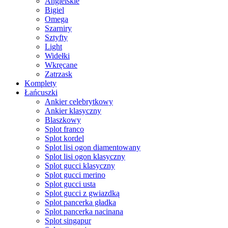
Angielskie
Bigiel
Omega
Szarniry
Sztyfty
Light
Widełki
Wkręcane
Zatrzask
Komplety
Łańcuszki
Ankier celebrytkowy
Ankier klasyczny
Blaszkowy
Splot franco
Splot kordel
Splot lisi ogon diamentowany
Splot lisi ogon klasyczny
Splot gucci klasyczny
Splot gucci merino
Splot gucci usta
Splot gucci z gwiazdką
Splot pancerka gładka
Splot pancerka nacinana
Splot singapur