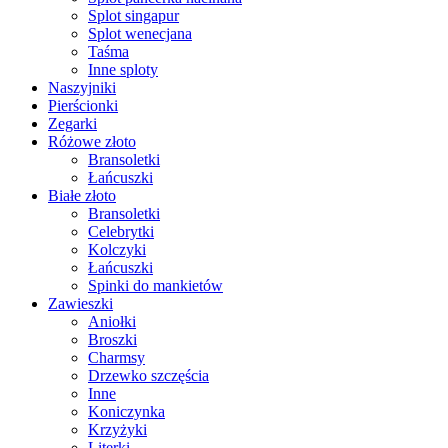
Splot singapur
Splot wenecjana
Taśma
Inne sploty
Naszyjniki
Pierścionki
Zegarki
Różowe złoto
Bransoletki
Łańcuszki
Białe złoto
Bransoletki
Celebrytki
Kolczyki
Łańcuszki
Spinki do mankietów
Zawieszki
Aniołki
Broszki
Charmsy
Drzewko szczęścia
Inne
Koniczynka
Krzyżyki
Literki