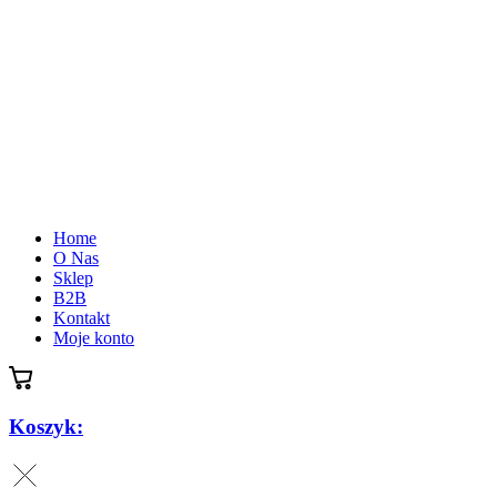
Home
O Nas
Sklep
B2B
Kontakt
Moje konto
Koszyk: