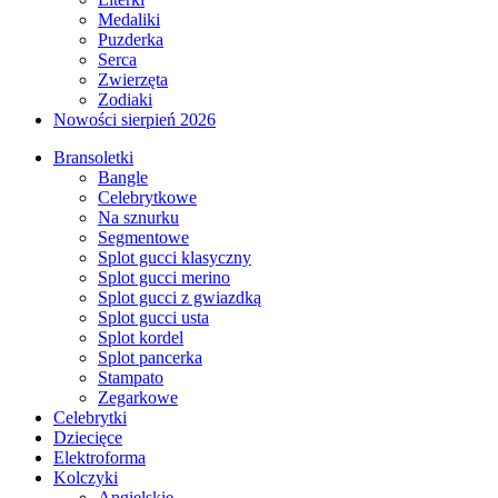
Medaliki
Puzderka
Serca
Zwierzęta
Zodiaki
Nowości sierpień 2026
Bransoletki
Bangle
Celebrytkowe
Na sznurku
Segmentowe
Splot gucci klasyczny
Splot gucci merino
Splot gucci z gwiazdką
Splot gucci usta
Splot kordel
Splot pancerka
Stampato
Zegarkowe
Celebrytki
Dziecięce
Elektroforma
Kolczyki
Angielskie