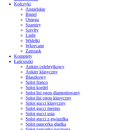
Kolczyki
Angielskie
Bigiel
Omega
Szarniry
Sztyfty
Light
Widełki
Wkręcane
Zatrzask
Komplety
Łańcuszki
Ankier celebrytkowy
Ankier klasyczny
Blaszkowy
Splot franco
Splot kordel
Splot lisi ogon diamentowany
Splot lisi ogon klasyczny
Splot gucci klasyczny
Splot gucci merino
Splot gucci usta
Splot gucci z gwiazdką
Splot pancerka gładka
Splot pancerka nacinana