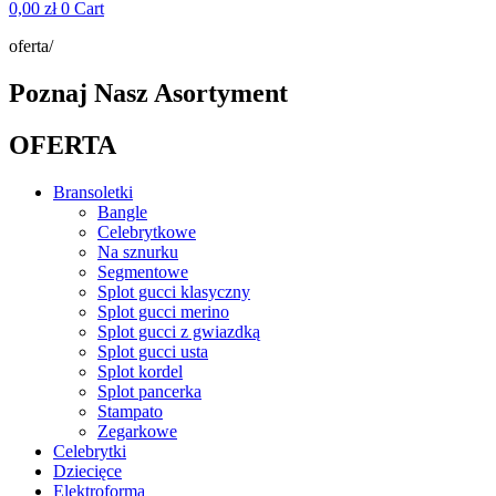
0,00
zł
0
Cart
oferta/
Poznaj Nasz Asortyment
OFERTA
Bransoletki
Bangle
Celebrytkowe
Na sznurku
Segmentowe
Splot gucci klasyczny
Splot gucci merino
Splot gucci z gwiazdką
Splot gucci usta
Splot kordel
Splot pancerka
Stampato
Zegarkowe
Celebrytki
Dziecięce
Elektroforma